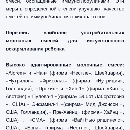
смеси, обогащенные иммуноглобулинами. Эти
меры в определенной степени улучшают качество
смесей по иммунобиологических факторов.
Перечень наиболее употребительных
молочных смесей для искусственного
вскармливания ребенка
Высоко адаптированные молочные смеси:
«Alprem» и «Нан» (фирма «Нестле», Швейцария),
«Нутрилон», «Фрисолак» (фирма «Нутриция»,
Голландия), «Прехип» и «Хип-1» (фирма «Хип «,
Австрия),» Пулева-1 «(фирма» Эббот Лабораториз
«, США),» Энфамил-1 «(фирма» Мид Джонсон «,
США, Голландия),» Пре-Хайнц «(фирма» Хайнц «,
США) , «СМА» (фирма «ВайтНьютришинелс»,
США), «Бона» (фирма «Нестле», Швейцария),