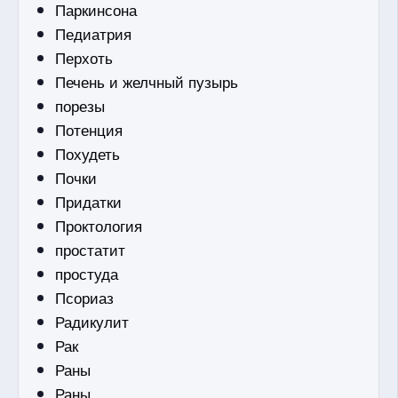
Паркинсона
Педиатрия
Перхоть
Печень и желчный пузырь
порезы
Потенция
Похудеть
Почки
Придатки
Проктология
простатит
простуда
Псориаз
Радикулит
Рак
Раны
Раны