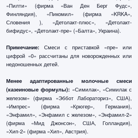
«Пилти» (фирма «Ван Ден Берг Фудс»,
Финляндия), «Пикомил» (фирма «KRKA»,
Словения ), «Детолакт-плюс», «Детолакт-
бифидус», «Детолакт-пре» («Балта», Украина).
Смеси с приставкой «пре» или
Примечание:
цифрой «0» рассчитаны для новорожденных или
недоношенных детей.
Менее адаптированные молочные смеси
«Симилак», «Симилак с
(казеиновые формулы):
железом» (фирма «Эббот Лабораториз», США),
«Импрес» (фирма «Крюгер», Германия),
«Энфамил», «Энфамил с железом», «Энфамил-2»
(фирма «Мид Джонсон», США, Голландия),
«Хип-2» (фирма «Хип», Австрия).