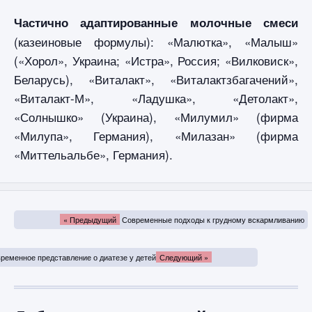
Частично адаптированные молочные смеси
(казеиновые формулы): «Малютка», «Малыш»
(«Хорол», Украина; «Истра», Россия; «Вилковиск»,
Беларусь), «Виталакт», «Виталактзбагачений»,
«Виталакт-М», «Ладушка», «Детолакт»,
«Солнышко» (Украина), «Милумил» (фирма
«Милупа», Германия), «Милазан» (фирма
«Миттельальбе», Германия).
« Предыдущий
Современные подходы к грудному вскармливанию
ременное представление о диатезе у детей
Следующий »