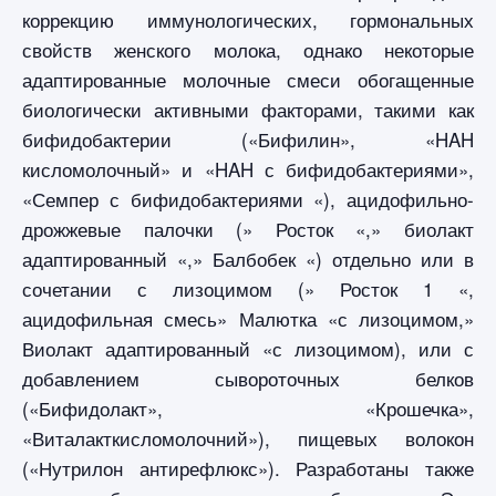
коррекцию иммунологических, гормональных
свойств женского молока, однако некоторые
адаптированные молочные смеси обогащенные
биологически активными факторами, такими как
бифидобактерии («Бифилин», «HAH
кисломолочный» и «HAH с бифидобактериями»,
«Семпер с бифидобактериями «), ацидофильно-
дрожжевые палочки (» Росток «,» биолакт
адаптированный «,» Балбобек «) отдельно или в
сочетании с лизоцимом (» Росток 1 «,
ацидофильная смесь» Малютка «с лизоцимом,»
Виолакт адаптированный «с лизоцимом), или с
добавлением сывороточных белков
(«Бифидолакт», «Крошечка»,
«Виталакткисломолочний»), пищевых волокон
(«Нутрилон антирефлюкс»). Разработаны также