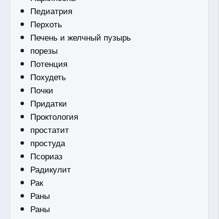
Педиатрия
Перхоть
Печень и желчный пузырь
порезы
Потенция
Похудеть
Почки
Придатки
Проктология
простатит
простуда
Псориаз
Радикулит
Рак
Раны
Раны