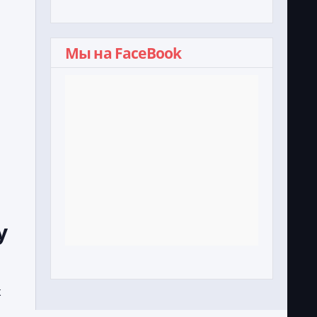
Мы на FaceBook
у
х