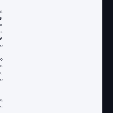
 в
 и
ом
аз
ый
це
но
 в
а,
ие
ча
ся