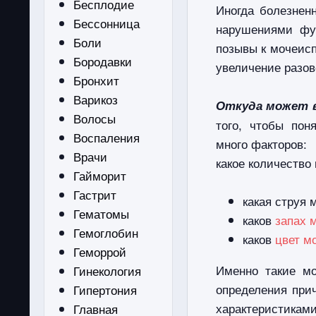
Бесплодие
Иногда болезнен
Бессонница
нарушениями фу
Боли
позывы к мочеисп
Бородавки
увеличение разов
Бронхит
Варикоз
Откуда может в
Волосы
того, чтобы пон
Воспаления
много факторов:
Врачи
какое количество
Гайморит
Гастрит
какая струя 
Гематомы
каков
запах 
Гемоглобин
каков
цвет м
Геморрой
Именно такие мо
Гинекология
определения при
Гипертония
характеристиками
Главная