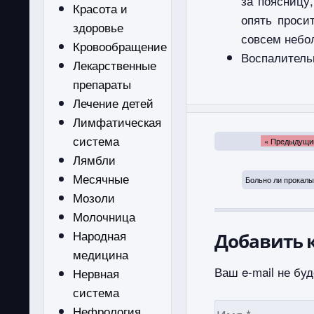
за поясницу
Красота и
опять проси
здоровье
совсем небо
Кровообращение
Воспалитель
Лекарственные
препараты
Лечение детей
Лимфатическая
система
« Предыдущи
Лямбли
Месячные
Больно ли прокалы
Мозоли
Молочница
Народная
Добавить 
медицина
Ваш e-mail не буд
Нервная
система
Нефрология