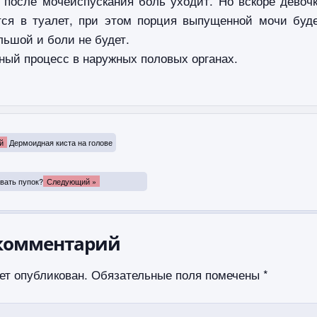
, после мочеиспускания боль уходит. Но вскоре девоч
тся в туалет, при этом порция выпущенной мочи буд
льшой и боли не будет.
ный процесс в наружных половых органах.
й
Дермоидная киста на голове
вать пупок?
Следующий »
комментарий
ет опубликован.
Обязательные поля помечены
*