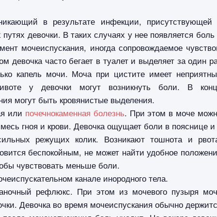
зникающий в результате инфекции, присутствующей
путях девочки. В таких случаях у нее появляется боль
мент мочеиспускания, иногда сопровождаемое чувств
ом девочка часто бегает в туалет и выделяет за один р
лько капель мочи. Моча при цистите имеет неприятн
ивоте у девочки могут возникнуть боли. В кон
ния могут быть кровянистые выделения.
ая или
почечнокаменная болезнь
. При этом в моче мож
месь гноя и крови. Девочка ощущает боли в пояснице и
сильных режущих колик. Возникают тошнота и рвот
новится беспокойным, не может найти удобное положен
тобы чувствовать меньше боли.
чеиспускательном канале инородного тела.
аночный рефлюкс. При этом из мочевого пузыря мо
очки. Девочка во время мочеиспускания обычно держит