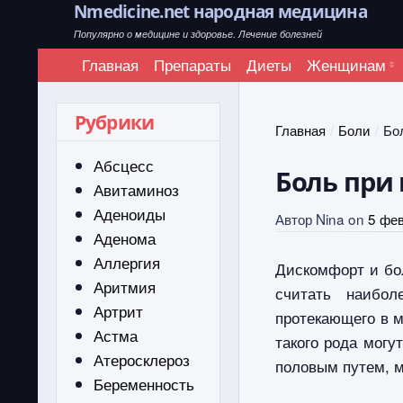
Nmedicine.net народная медицина
Популярно о медицине и здоровье. Лечение болезней
Главная
Препараты
Диеты
Женщинам
Рубрики
Главная
Боли
Бо
Абсцесс
Боль при
Авитаминоз
Аденоиды
Автор
Nina
on
5 фе
Аденома
Аллергия
Дискомфорт и бо
Аритмия
считать наибол
Артрит
протекающего в 
Астма
такого рода мог
Атеросклероз
половым путем, м
Беременность