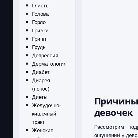
Глисты
Голова
Горло
Грибки
Грипп
Грудь
Депрессия
Дерматология
Диабет
Диарея
(понос)
Диеты
Причины
Желудочно-
девочек
кишечный
тракт
Рассмотрим под
Женские
ощущений у девоч