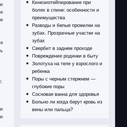
Кинезиотейпирование при
ми
болях в спине: особенности и
ые
преимущества
ое
Разводы и белые прожилки на
зубах. Прозрачные участки на
зубах
я
Свербит в заднем проходе
ть
Повреждение родинки в быту
Золотуха на теле у взрослого и
ребенка
Поры с черным стержнем —
;
глубокие поры
Сосновая ванна для здоровья
Больно ли когда берут кровь из
 и
вены или пальца?
ми