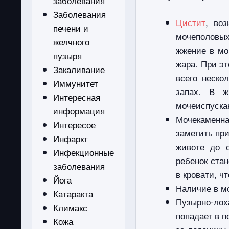
заболевания
Заболевания
Цистит
, во
печени и
мочеполовых 
желчного
жжение в мо
пузыря
жара. При эт
Закаливание
всего неско
Иммунитет
запах. В ж
Интересная
мочеиспуска
информация
Мочекаменн
Интересое
заметить при
Инфаркт
животе до 
Инфекционные
ребенок ста
заболевания
в кровати, ч
Йога
Наличие в мо
Катаракта
Пузырно-лох
Климакс
попадает в п
Кожа