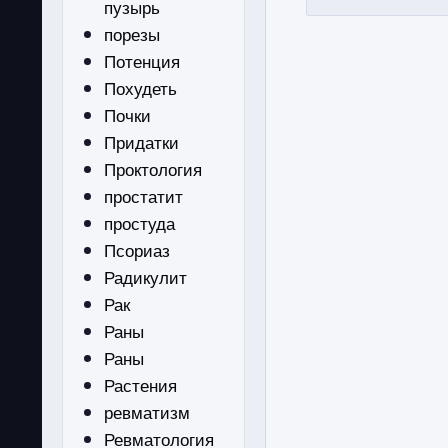
пузырь
порезы
Потенция
Похудеть
Почки
Придатки
Проктология
простатит
простуда
Псориаз
Радикулит
Рак
Раны
Раны
Растения
ревматизм
Ревматология