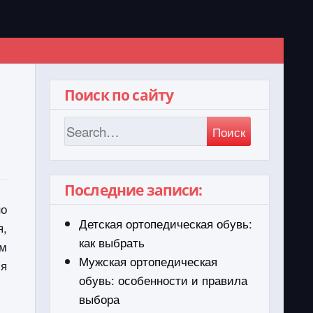
Поиск по сайту
Поиск
Последние записи:
но
Детская ортопедическая обувь:
я,
как выбрать
ям
Мужская ортопедическая
ся
обувь: особенности и правила
выбора