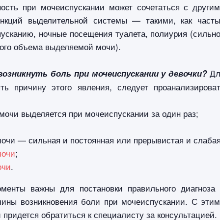
ность при мочеиспускании может сочетаться с други
нкций выделительной системы — такими, как част
усканию, ночные посещения туалета, полиурия (сильн
ого объема выделяемой мочи).
Дл
озникнуть боль при мочеиспускании у девочки?
ять причину этого явления, следует проанализирова
 мочи выделяется при мочеиспускании за один раз;
мочи — сильная и постоянная или прерывистая и слабая
мочи
;
очи
.
менты важны для постановки правильного диагноза
чины возникновения боли при мочеиспускании. С эти
 придется обратиться к специалисту за консультацией.