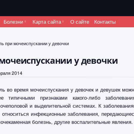
Болезни
Карта сайта
О сайте
Контакты
ль при мочеиспускании у девочки
 мочеиспускании у девочки
враля 2014
ль во время мочеиспускания у девочек и девушек мож
ее типичными признаками какого-либо заболевани
мочеполовой и выделительной системах. К заболевани
ут относиться инфекционные заболевания, передающие
очекаменная болезнь, другие воспалительные явления.