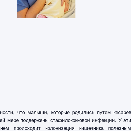
тности, что малыши, которые родились путем кесаре
шей мере подвержены стафилококковой инфекции. У эт
нем происходит колонизация кишечника полезны