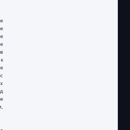
не
ее
ые
е
ов
 к
ше
 с
их
од
ее
и,
ед