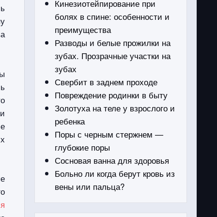
Кинезиотейпирование при
ь
болях в спине: особенности и
ну
преимущества
ва
Разводы и белые прожилки на
зубах. Прозрачные участки на
зубах
бы
Свербит в заднем проходе
сь
Повреждение родинки в быту
то
Золотуха на теле у взрослого и
 и
ребенка
ле
Поры с черным стержнем —
их
глубокие поры
Сосновая ванна для здоровья
Больно ли когда берут кровь из
ые
вены или пальца?
го
ия