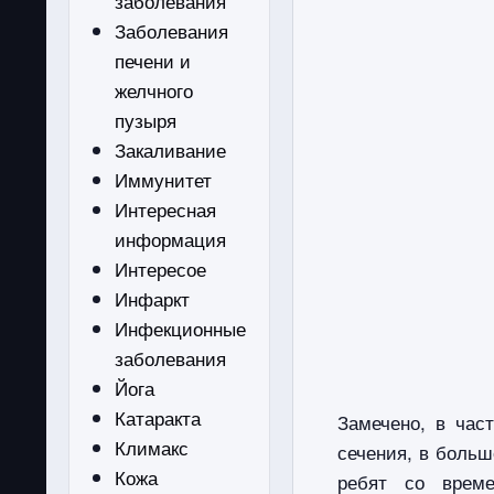
заболевания
Заболевания
печени и
желчного
пузыря
Закаливание
Иммунитет
Интересная
информация
Интересое
Инфаркт
Инфекционные
заболевания
Йога
Катаракта
Замечено, в час
Климакс
сечения, в боль
Кожа
ребят со време