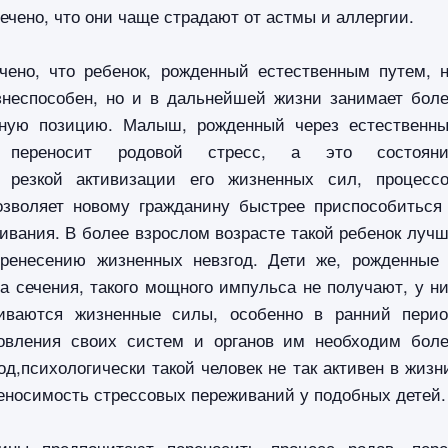
ечено, что они чаще страдают от астмы и аллергии.
ечено, что ребенок, рожденный естественным путем, 
знеспособен, но и в дальнейшей жизни занимает бол
нную позицию. Малыш, рожденный через естественн
 переносит родовой стресс, а это состояни
т резкой активизации его жизненных сил, процесс
озволяет новому гражданину быстрее приспособиться
ивания. В более взрослом возрасте такой ребенок луч
еренесению жизненных невзгод. Дети же, рожденные
 сечения, такого мощного импульса не получают, у н
чиваются жизненные силы, особенно в ранний пери
овления своих систем и органов им необходим бол
д,психологически такой человек не так активен в жизн
еносимость стрессовых переживаний у подобных детей.
ины предпочитают переносить процесс родов, пер