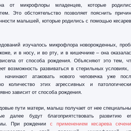
чна от микрофлоры младенцев, которые родилис
тем. Это обстоятельство позволяет пояснить причи
нности малышей, которые родились с помощью кесаре
едований изучалось микрофлора новорожденных, про
коже, и в носу, и во рту, и в кишечнике – она оказала
ависела от способа рождения. Объясняют это тем, ч
еет возможность развиваться в стерильных условиях,
 начинают атаковать нового человечка уже пос
ко количество этих агрессивных и патологическ
явно зависит от способа рождения.
довые пути матери, малыш получает от нее специальн
рые далее будут благоприятствовать развитию е
емы. При рождении
с применением кесарева сечен