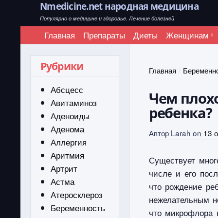
Nmedicine.net народная медицина
Популярно о медицине и здоровье. Лечение болезней
Главная
Препараты
Диеты
Женщинам
Рубрики
Главная
Беременн
Абсцесс
Чем плохо
Авитаминоз
ребенка?
Аденоиды
Аденома
Автор
Larah
on
13 
Аллергия
Аритмия
Существует мног
Артрит
числе и его посл
Астма
что рождение ре
Атеросклероз
нежелательным не
Беременность
что микрофлора 