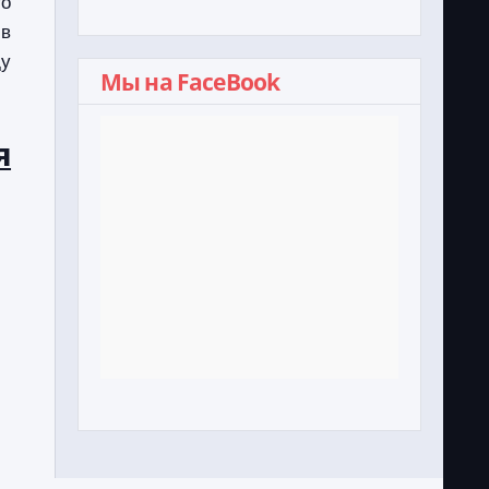
о
 в
ду
Мы на FaceBook
я