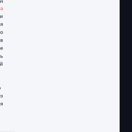
ва
ми
я
но
 в
не
ь
ой
о
ез
ля