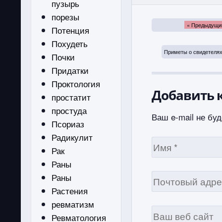
пузырь
порезы
« Предыдущи
Потенция
Похудеть
Приметы о свидетелях
Почки
Придатки
Проктология
Добавить 
простатит
простуда
Ваш e-mail не буд
Псориаз
Радикулит
Рак
Раны
Раны
Растения
ревматизм
Ревматология