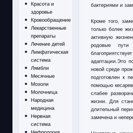
Красота и
бактериями и зам
здоровье
Кровообращение
Кроме того, зам
Лекарственные
только более жи
препараты
активную жизне
Лечение детей
родовые пути
Лимфатическая
благоприятствуе
система
адаптации.Это п
Лямбли
новой среде прож
Месячные
подготовлен к п
Мозоли
помощью кесарева
Молочница
слабее развора
Народная
жизни. Для стан
медицина
длительный перио
Нервная
замечена и непер
система
Нефрология
Некоторые женщ