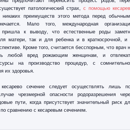
существует патологический страх,
с помощью кесаре
, никаких преимуществ этого метода перед обычны
ечается. Мало того, международная организаци
я пришла к выводу, что естественные роды замет
для матери, так и для ребенка и в краткосрочной, и
спективе. Кроме того, считается бесспорным, что врач 
ять любой вред рожающим женщинам, и отвлекат
сурсы на производство процедур, с сомнительн
я их здоровья.
 кесарево сечение следует осуществлять лишь п
случае чрезмерной опасности родоразрешения чер
довые пути, когда присутствует значительный риск д
 по сравнению с кесаревым сечением.