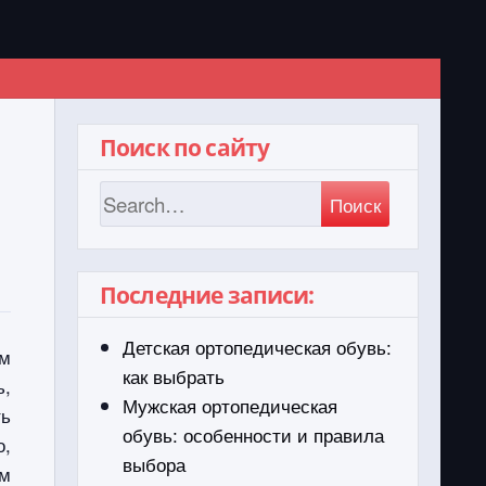
Поиск по сайту
Поиск
Последние записи:
Детская ортопедическая обувь:
ом
как выбрать
ь,
Мужская ортопедическая
ть
обувь: особенности и правила
о,
выбора
им