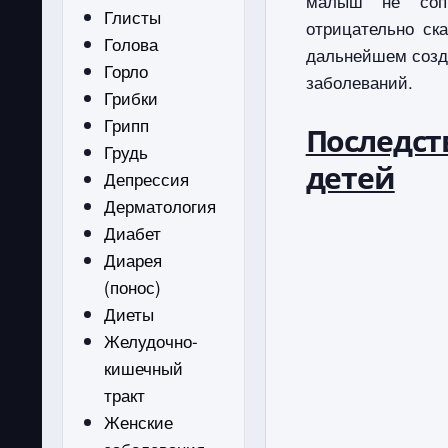
малыш не сопр
Глисты
отрицательно ск
Голова
дальнейшем созд
Горло
заболеваний.
Грибки
Грипп
Последс
Грудь
детей
Депрессия
Дерматология
Диабет
Диарея
(понос)
Диеты
Желудочно-
кишечный
тракт
Женские