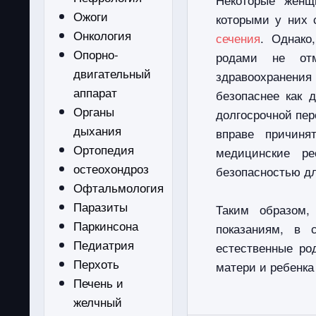
Ожоги
которыми у них 
Онкология
сечения
. Однако
Опорно-
родами не отм
двигательный
здравоохранени
аппарат
безопаснее как 
Органы
долгосрочной пер
дыхания
вправе причин
Ортопедия
медицинские ре
остеохондроз
безопасностью дл
Офтальмология
Паразиты
Таким образом,
Паркинсона
показаниям, в 
Педиатрия
естественные ро
Перхоть
матери и ребенка
Печень и
желчный