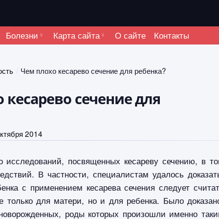
Болезни
Карта сайта
О сайте
Контакты
ость
Чем плохо кесарево сечение для ребенка?
 кесарево сечение для
октября 2014
о исследований, посвященных кесареву сечению, в т
едствий. В частности, специалистам удалось доказат
бенка с применением кесарева сечения следует счита
 только для матери, но и для ребенка. Было доказан
новорожденных, роды которых произошли именно так