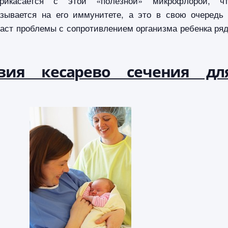
икасается с этой «полезной» микрофлорой, чт
азывается на его иммунитете, а это в свою очередь
аст проблемы с сопротивлением организма ребенка ря
твия кесарево сечения дл