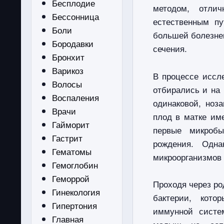
Бесплодие
методом, отли
Бессонница
естественным пу
Боли
большей болезне
Бородавки
сечения.
Бронхит
Варикоз
В процессе иссл
Волосы
отбирались и на 
Воспаления
одинаковой, ноз
Врачи
плод в матке им
Гайморит
первые микробы
Гастрит
рождения. Одна
Гематомы
микроорганизмов 
Гемоглобин
Геморрой
Проходя через ро
Гинекология
бактерии, кото
Гипертония
иммунной сист
Главная