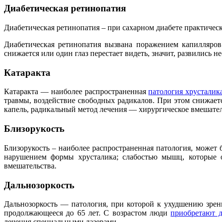
Диабетическая ретинопатия
Диабетическая ретинопатия – при сахарном диабете практически
Диабетическая ретинопатия вызвана поражением капилляров 
снижается или один глаз перестает видеть, значит, развились
Катаракта
Катаракта — наиболее распространенная
патология хрусталик
травмы, воздействие свободных радикалов. При этом снижаетс
капель, радикальный метод лечения — хирургическое вмешател
Близорукость
Близорукость – наиболее распространенная патология, может
нарушением формы хрусталика; слабостью мышц, которые о
вмешательства.
Дальнозоркость
Дальнозоркость — патология, при которой к ухудшению зрен
продолжающееся до 65 лет. С возрастом люди
приобретают д
лечения специальными лазерами.