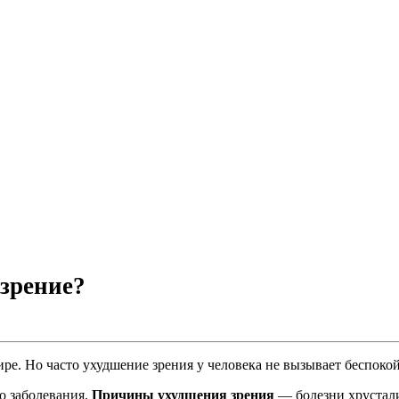
 зрение?
 Но часто ухудшение зрения у человека не вызывает беспокойст
о заболевания.
Причины ухудшения зрения
— болезни хрустали