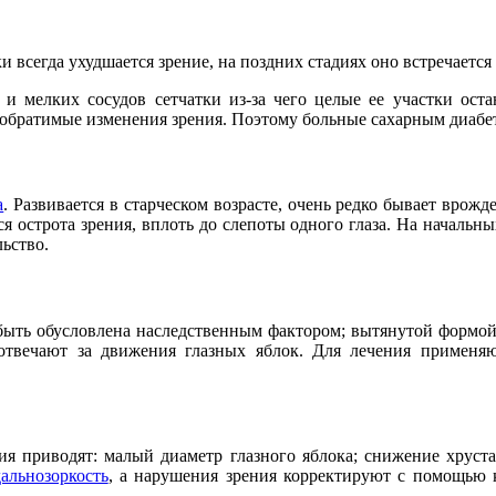
 всегда ухудшается зрение, на поздних стадиях оно встречается
и мелких сосудов сетчатки из-за чего целые ее участки оста
 необратимые изменения зрения. Поэтому больные сахарным диаб
а
. Развивается в старческом возрасте, очень редко бывает врож
я острота зрения, вплоть до слепоты одного глаза. На началь
ьство.
 быть обусловлена наследственным фактором; вытянутой формой
твечают за движения глазных яблок. Для лечения применя
ия приводят: малый диаметр глазного яблока; снижение хруста
альнозоркость
, а нарушения зрения корректируют с помощью 