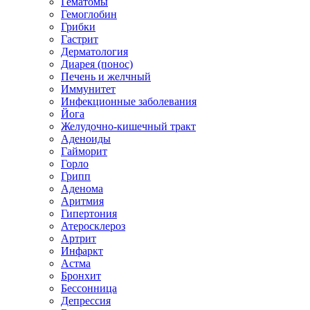
Гематомы
Гемоглобин
Грибки
Гастрит
Дерматология
Диарея (понос)
Печень и желчный
Иммунитет
Инфекционные заболевания
Йога
Желудочно-кишечный тракт
Аденоиды
Гайморит
Горло
Грипп
Аденома
Аритмия
Гипертония
Атеросклероз
Артрит
Инфаркт
Астма
Бронхит
Бессонница
Депрессия