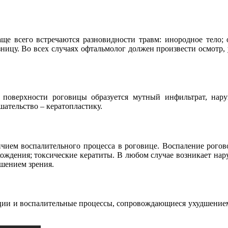
е всего встречаются разновидности травм: инородное тело; о
азницу. Во всех случаях офтальмолог должен произвести осмотр
 поверхности роговицы образуется мутный инфильтрат, нар
шательство – кератопластику.
личием воспалительного процесса в роговице. Воспаление рог
ождения; токсические кератиты. В любом случае возникает нару
шением зрения.
ции и воспалительные процессы, сопровождающиеся ухудшением 