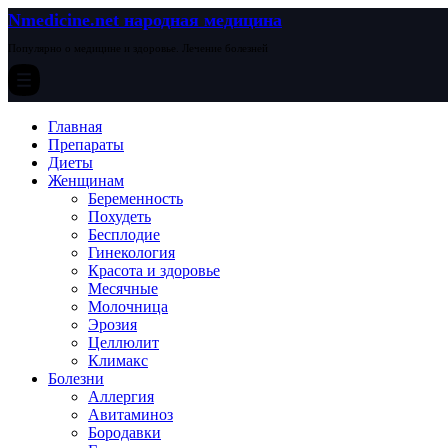
Nmedicine.net народная медицина
Популярно о медицине и здоровье. Лечение болезней
Главная
Препараты
Диеты
Женщинам
Беременность
Похудеть
Бесплодие
Гинекология
Красота и здоровье
Месячные
Молочница
Эрозия
Целлюлит
Климакс
Болезни
Аллергия
Авитаминоз
Бородавки