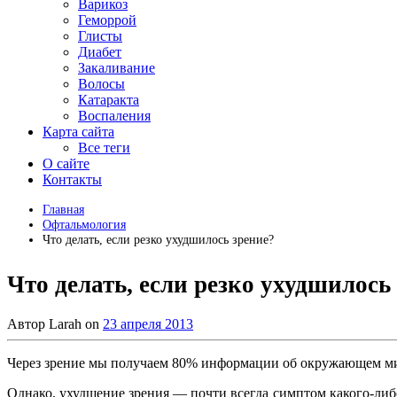
Варикоз
Геморрой
Глисты
Диабет
Закаливание
Волосы
Катаракта
Воспаления
Карта сайта
Все теги
О сайте
Контакты
Главная
Офтальмология
Что делать, если резко ухудшилось зрение?
Что делать, если резко ухудшилось
Автор
Larah
on
23 апреля 2013
Через зрение мы получаем 80% информации об окружающем мире.
Однако, ухудшение зрения — почти всегда симптом какого-либ