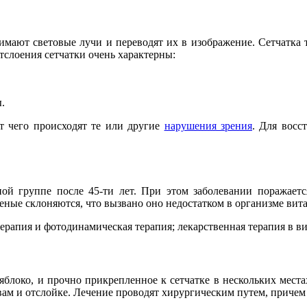
нимают световые лучи и переводят их в изображение. Сетчатка т
тслоения сетчатки очень характерны:
.
от чего происходят те или другие
нарушения зрения
. Для восс
й группе после 45-ти лет. При этом заболевании поражается
ченые склоняются, что вызвано оно недостатком в организме ви
ерапия и фотодинамическая терапия; лекарственная терапия в ви
яблоко, и прочно прикрепленное к сетчатке в нескольких местах
ывам и отслойке. Лечение проводят хирургическим путем, причем