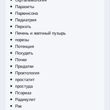
Паразиты
Паркинсона
Педиатрия
Перхоть
Печень и желчный пузырь
порезы
Потенция
Похудеть
Почки
Придатки
Проктология
простатит
простуда
Псориаз
Радикулит
Рак