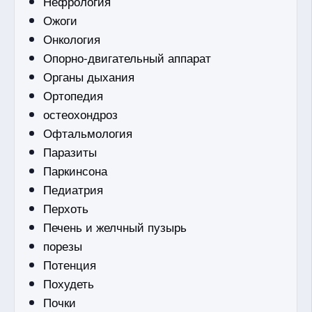
Нефрология
Ожоги
Онкология
Опорно-двигательный аппарат
Органы дыхания
Ортопедия
остеохондроз
Офтальмология
Паразиты
Паркинсона
Педиатрия
Перхоть
Печень и желчный пузырь
порезы
Потенция
Похудеть
Почки