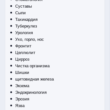
Суставы
Сыпи
Тахикардия
Туберкулез
Урология
Ухо, горло, нос
Фронтит
Целлюлит
Цирроз
Чистка организма
Шишки
щитовидная железа
Экзема
Эндокринология
Эрозия
Язва