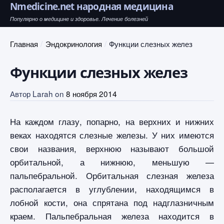
Nmedicine.net народная медицина
Популярно о медицине и здоровье. Лечение болезней
Главная
Эндокринология
Функции слезных желез
Функции слезных желез
Автор
Larah
on
8 ноября 2014
На каждом глазу, попарно, на верхних и нижних
веках находятся слезные железы. У них имеются
свои названия, верхнюю называют большой
орбитальной, а нижнюю, меньшую —
пальпебральной. Орбитальная слезная железа
располагается в углублении, находящимся в
лобной кости, она спрятана под надглазничным
краем. Пальпебральная железа находится в