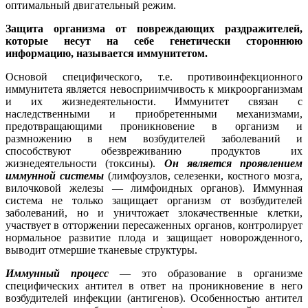
оптимальный двигательный режим.
Защита организма от повреждающих раздражителей,
которые несут на себе генетически стороннюю
информацию, называется иммунитетом.
Основой специфического, т.е. противоинфекционного
иммунитета является невосприимчивость к микроорганизмам
и их жизнедеятельности. Иммунитет связан с
наследственными и приобретенными механизмами,
предотвращающими проникновение в организм и
размножению в нем возбудителей заболеваний и
способствуют обезвреживанию продуктов их
жизнедеятельности (токсины).
Он является проявлением
иммунной системы
(лимфоузлов, селезенки, костного мозга,
вилочковой железы — лимфоидных органов). Иммунная
система не только защищает организм от возбудителей
заболеваний, но и уничтожает злокачественные клетки,
участвует в отторжении пересаженных органов, контролирует
нормальное развитие плода и защищает новорожденного,
выводит отмершие тканевые структуры.
Иммунный процесс
— это образование в организме
специфических антител в ответ на проникновение в него
возбудителей инфекции (антигенов). Особенностью антител