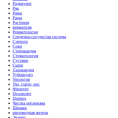
Радикулит
Рак
Раны
Раны
Растения
ревматизм
Ревматология
Сердечно-сосудистая система
Слепота
Соки
Стенокардия
Стоматология
Суставы
Сыпи
Тахикардия
Туберкулез
Урология
Ухо, горло, нос
Фронтит
Целлюлит
Цирроз
Чистка организма
Шишки
щитовидная железа
Экзема