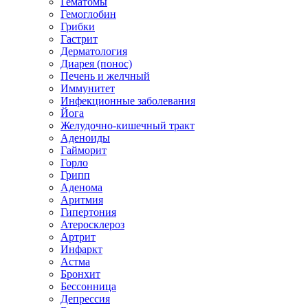
Гематомы
Гемоглобин
Грибки
Гастрит
Дерматология
Диарея (понос)
Печень и желчный
Иммунитет
Инфекционные заболевания
Йога
Желудочно-кишечный тракт
Аденоиды
Гайморит
Горло
Грипп
Аденома
Аритмия
Гипертония
Атеросклероз
Артрит
Инфаркт
Астма
Бронхит
Бессонница
Депрессия