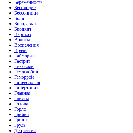
Беременность
Бесплодие
Бессонница
Боли
Бородавки
Бронхит
Варикоз
Волосы
Воспаления
Врачи
Гайморит
Гастрит
Гематомы
Гемоглобин
Геморрой
Гинекология
Гипертония
Главная
Глисты
Голова
Горло
Грибки
Грипп
Грудь
Депрессия