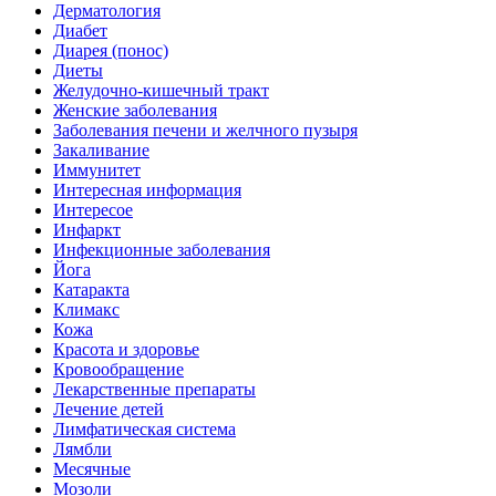
Дерматология
Диабет
Диарея (понос)
Диеты
Желудочно-кишечный тракт
Женские заболевания
Заболевания печени и желчного пузыря
Закаливание
Иммунитет
Интересная информация
Интересое
Инфаркт
Инфекционные заболевания
Йога
Катаракта
Климакс
Кожа
Красота и здоровье
Кровообращение
Лекарственные препараты
Лечение детей
Лимфатическая система
Лямбли
Месячные
Мозоли