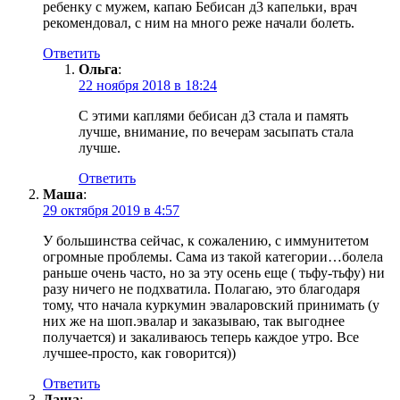
ребенку с мужем, капаю Бебисан д3 капельки, врач
рекомендовал, с ним на много реже начали болеть.
Ответить
Ольга
:
22 ноября 2018 в 18:24
С этими каплями бебисан д3 стала и память
лучше, внимание, по вечерам засыпать стала
лучше.
Ответить
Маша
:
29 октября 2019 в 4:57
У большинства сейчас, к сожалению, с иммунитетом
огромные проблемы. Сама из такой категории…болела
раньше очень часто, но за эту осень еще ( тьфу-тьфу) ни
разу ничего не подхватила. Полагаю, это благодаря
тому, что начала куркумин эваларовский принимать (у
них же на шоп.эвалар и заказываю, так выгоднее
получается) и закаливаюсь теперь каждое утро. Все
лучшее-просто, как говорится))
Ответить
Даша
: