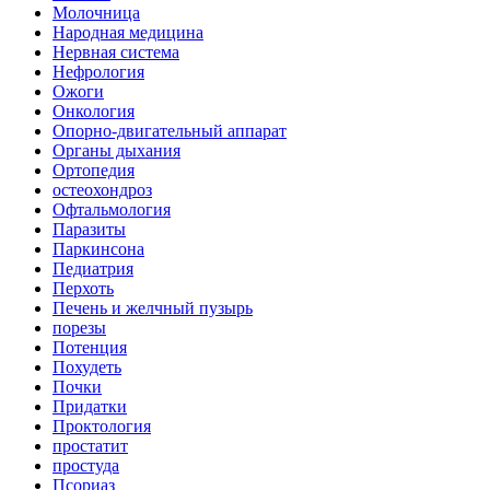
Молочница
Народная медицина
Нервная система
Нефрология
Ожоги
Онкология
Опорно-двигательный аппарат
Органы дыхания
Ортопедия
остеохондроз
Офтальмология
Паразиты
Паркинсона
Педиатрия
Перхоть
Печень и желчный пузырь
порезы
Потенция
Похудеть
Почки
Придатки
Проктология
простатит
простуда
Псориаз