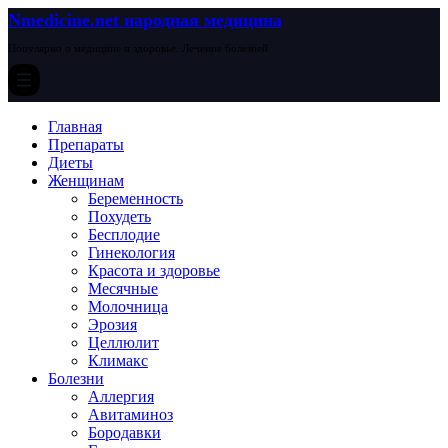
Nmedicine.net народная медицина
Популярно о медицине и здоровье. Лечение болезней
Главная
Препараты
Диеты
Женщинам
Беременность
Похудеть
Бесплодие
Гинекология
Красота и здоровье
Месячные
Молочница
Эрозия
Целлюлит
Климакс
Болезни
Аллергия
Авитаминоз
Бородавки