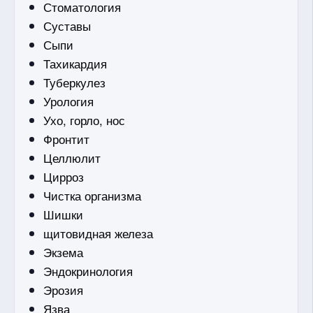
Стоматология
Суставы
Сыпи
Тахикардия
Туберкулез
Урология
Ухо, горло, нос
Фронтит
Целлюлит
Цирроз
Чистка организма
Шишки
щитовидная железа
Экзема
Эндокринология
Эрозия
Язва