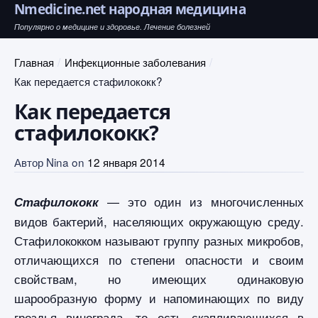
Nmedicine.net народная медицина
Популярно о медицине и здоровье. Лечение болезней
Главная
Инфекционные заболевания
Как передается стафилококк?
Как передается
стафилококк?
Автор
Nina
on
12 января 2014
— это один из многочисленных
Стафилококк
видов бактерий, населяющих окружающую среду.
Стафилококком называют группу разных микробов,
отличающихся по степени опасности и своим
свойствам, но имеющих одинаковую
шарообразную форму и напоминающих по виду
гроздья винограда, то есть скапливающихся в