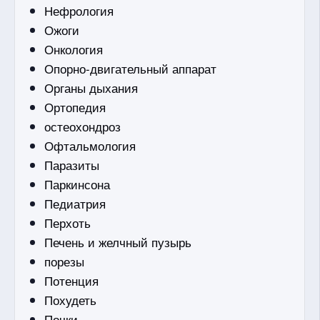
Нефрология
Ожоги
Онкология
Опорно-двигательный аппарат
Органы дыхания
Ортопедия
остеохондроз
Офтальмология
Паразиты
Паркинсона
Педиатрия
Перхоть
Печень и желчный пузырь
порезы
Потенция
Похудеть
Почки