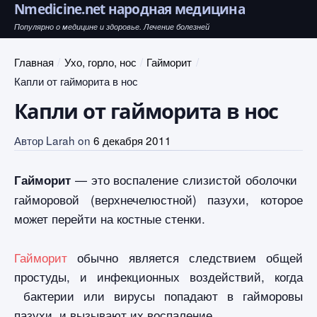
Nmedicine.net народная медицина
Популярно о медицине и здоровье. Лечение болезней
Главная
Ухо, горло, нос
Гайморит
Капли от гайморита в нос
Капли от гайморита в нос
Автор
Larah
on
6 декабря 2011
— это воспаление слизистой оболочки
Гайморит
гайморовой (верхнечелюстной) пазухи, которое
может перейти на костные стенки.
Гайморит
обычно является следствием общей
простуды, и инфекционных воздействий, когда
бактерии или вирусы попадают в гайморовы
пазухи, и вызывают их воспаление.