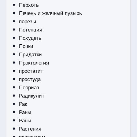
Перхоть
Печень и желчный пузырь
порезы
Потенция
Похудеть
Почки
Придатки
Проктология
простатит
простуда
Псориаз
Радикулит
Рак
Раны
Раны
Растения
ревматизм