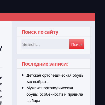
Поиск по сайту
Поиск
у
Последние записи:
Детская ортопедическая обувь:
й
как выбрать
ри
Мужская ортопедическая
ие
обувь: особенности и правила
ым
выбора
ей