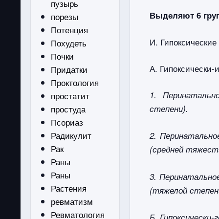
пузырь
Выделяют 6 груп
порезы
Потенция
И. Гипоксические
Похудеть
Почки
А. Гипоксически
Придатки
Проктология
1. Перинатальн
простатит
простуда
степени).
Псориаз
Радикулит
2. Перинатально
Рак
(средней тяжест
Раны
Раны
3. Перинатально
Растения
(тяжелой степен
ревматизм
Ревматология
Б, Гипоксически-