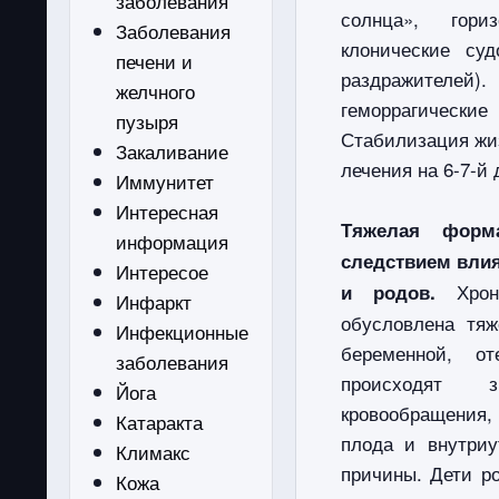
заболевания
солнца», гори
Заболевания
клонические су
печени и
раздражителей)
желчного
геморрагически
пузыря
Стабилизация жи
Закаливание
лечения на 6-7-й 
Иммунитет
Интересная
Тяжелая форм
информация
следствием вли
Интересое
Хро
и родов.
Инфаркт
обусловлена ​​т
Инфекционные
беременной, от
заболевания
происходят зн
Йога
кровообращения, 
Катаракта
плода и внутриу
Климакс
причины. Дети р
Кожа