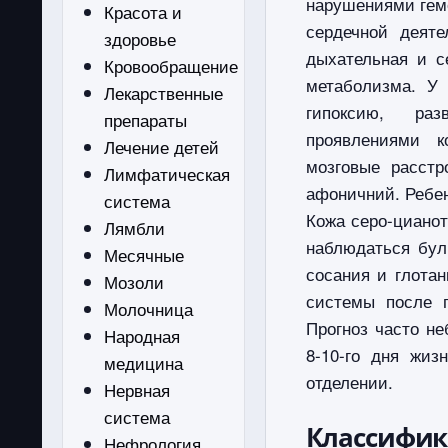
нарушениями гем
Красота и
сердечной деяте
здоровье
дыхательная и с
Кровообращение
метаболизма. У
Лекарственные
гипоксию, раз
препараты
проявлениями к
Лечение детей
мозговые расстр
Лимфатическая
афоничний. Ребен
система
Кожа серо-цианот
Лямбли
наблюдаться бул
Месячные
сосания и глота
Мозоли
системы после п
Молочница
Прогноз часто не
Народная
8-10-го дня жиз
медицина
отделении.
Нервная
система
Классифи
Нефрология