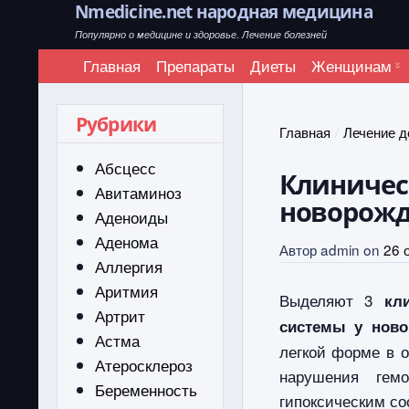
Nmedicine.net народная медицина
Популярно о медицине и здоровье. Лечение болезней
Главная
Препараты
Диеты
Женщинам
Рубрики
Главная
Лечение д
Абсцесс
Клиничес
Авитаминоз
новорож
Аденоиды
Аденома
Автор
admin
on
26 
Аллергия
Аритмия
Выделяют 3
кл
Артрит
системы у нов
Астма
легкой форме в 
Атеросклероз
нарушения гемо
Беременность
гипоксическим со