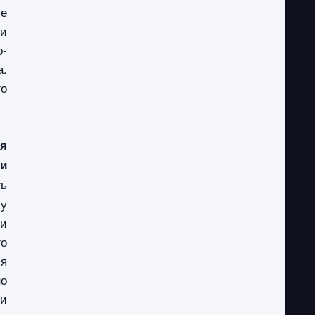
е
ии
о-
а.
го
я
ти
ть
 у
ии
о
ия
но
ми