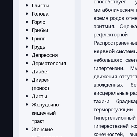
способствует 
Глисты
метаболическим 
Голова
время родов отме
Горло
аритмия. Оценк
Грибки
рефлекторной
Грипп
Распространен
Грудь
нервной системы
Депрессия
небольшого свет
Дерматология
гипертензии. 
Диабет
движения отсутст
Диарея
врожденных бе
(понос)
висцеральные рас
Диеты
тахи-и брадика
Желудочно-
терморегуляции
кишечный
Гипертензионный
тракт
гиперестезией к
Женские
конечностей, в