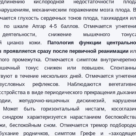
удлинению кислородной недостаточности плода
нарушениям, механическим поражением мозга плода. 
чается глухость сердечных тонов плода, тахикардия и
а по шкале Апгар 4-5 баллов. Отмечается угнетен
 деятельности, снижение мышечного тонуса
ный цианоз кожи.
Патология функции центрально
ил
 проявляется сразу после первичной реанимации
лого промежутка. Отмечается симптом внутричерепн
Мышечный тонус снижен или повышен. Спонтанны
вуют в течение нескольких дней. Отмечается угнетен
зусловных рефлексов. Наблюдаются вегетативно
стройства в виде периодического прекращения дыхани
рдии, желудочно-кишечных дискинезий, нарушен
. Может быть горизонтальный нистагм, косоглази
 синдром характеризуется нарастанием беспокойств
ожи, беспокойным сном. Отмечается тремор подбородк
ыбухание родничков, симптом Грефе и «заходяще