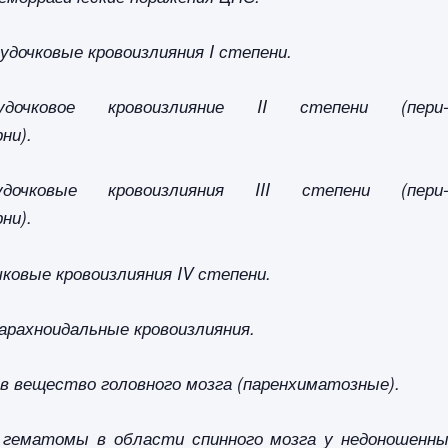
удочковые кровоизлияния I степени.
удочковое кровоизлияние II степени (пери-
ни).
дочковые кровоизлияния III степени (пери-
ни).
ковые кровоизлияния IV степени.
арахноидальные кровоизлияния.
 в вещество головного мозга (паренхиматозные).
 гематомы в области спинного мозга у недоношенн