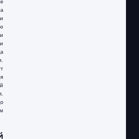
ие
ма
 и
ую
и
 и
да
и.
ут
ия
ой
я.
до
ом
й