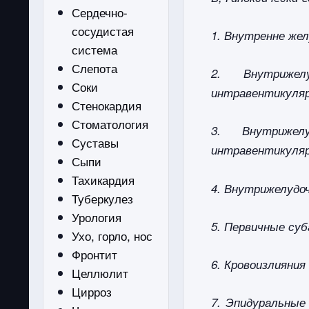
Сердечно-
сосудистая
1. Внутренне жел
система
Слепота
2. Внутрижел
Соки
интравентикуляр
Стенокардия
Стоматология
3. Внутрижелу
Суставы
интравентикуляр
Сыпи
Тахикардия
4. Внутрижелудоч
Туберкулез
Урология
5. Первичные суб
Ухо, горло, нос
Фронтит
6. Кровоизлияния
Целлюлит
Цирроз
7. Эпидуральные