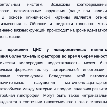
зонтальный нистагм. Возможны кратковременны
дороги, вазомоторные нарушения (чаще при налич
. В основе клинической картины является отечн
е изменения в Оболони и жидкости головного мозг
зненно важных функций происходит на фоне адекватно
день жизни.
а поражения ЦНС у новорожденных являетс
яния более тяжелых факторов во время беременнос
ническая кислородная недостаточность может бы
яжелыми формами гест-зу, артериальной гипертензии
еками, протеинурией. Вследствие этой патолог
ачительные нарушения маточно-плацентарног
газообмена между матерью и плодом, задержка развит
тробная гипотрофия. Могут быть также интранаталь
ождаются в состоянии гипоксемичного шока с тяжелы