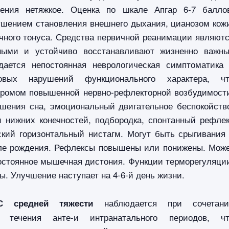
ения нетяжкое. Оценка по шкале Апгар 6-7 балло
рушением становления внешнего дыхания, цианозом кож
ного тонуса. Средства первичной реанимации являют
ными и устойчиво восстанавливают жизненно важн
ается непостоянная неврологическая симптоматика
овых нарушений функционального характера, чт
дромом повышенной нервно-рефлекторной возбудимост
шения сна, эмоциональный двигательное беспокойств
и нижних конечностей, подбородка, спонтанный рефле
ский горизонтальный нистагм. Могут быть срыгивания
ле рождения.
Рефлексы повышены или понижены. Мож
остоянное мышечная дистония. Функции терморегуляци
ы. Улучшение наступает на 4-6-й день жизни.
наблюдается при сочетани
С средней тяжести
го течения анте-и интранатального периодов, ч