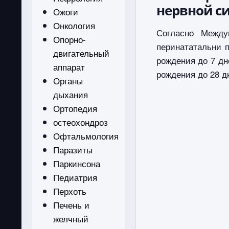
нервной с
Ожоги
Онкология
Согласно Между
Опорно-
перинататальни 
двигательный
рождения до 7 дн
аппарат
рождения до 28 д
Органы
дыхания
Ортопедия
остеохондроз
Офтальмология
Паразиты
Паркинсона
Педиатрия
Перхоть
Печень и
желчный