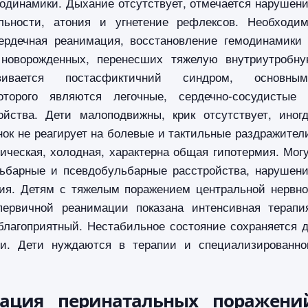
одинамики. Дыхание отсутствует, отмечается нарушен
льности, атония и угнетение рефлексов. Необходи
ердечная реанимация, восстановление гемодинамики
 новорожденных, перенесших тяжелую внутриутробн
вивается постасфиктичний синдром, основным
оторого являются легочные, сердечно-сосудистые
ойства. Дети малоподвижны, крик отсутствует, иног
ок не реагирует на болевые и тактильные раздражител
ическая, холодная, характерна общая гипотермия. Мог
ьбарные и псевдобульбарные расстройства, нарушен
ния. Детям с тяжелым поражением центральной нервн
ервичной реанимации показана интенсивная терапи
благоприятный. Нестабильное состояние сохраняется 
ни. Дети нуждаются в терапии и специализированн
кация перинатальных поражени