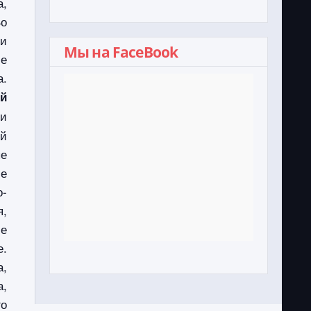
,
Во
ли
Мы на FaceBook
ие
.
й
и
ой
е
ие
-
я,
ие
е.
а,
а,
го