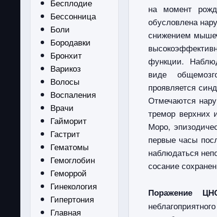
Бесплодие
на момент рожд
Бессонница
обусловлена ​​на
Боли
снижением мышеч
Бородавки
высокоэффектив
Бронхит
функции. Наблюд
Варикоз
виде общемозг
Волосы
проявляется син
Воспаления
Отмечаются нару
Врачи
тремор верхних 
Гайморит
Моро, эпизодиче
Гастрит
первые часы пос
Гематомы
наблюдаться неп
Гемоглобин
сосание сохранен
Геморрой
Гинекология
Поражение ЦН
Гипертония
неблагоприятно
Главная