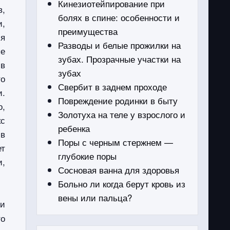
Кинезиотейпирование при
в,
болях в спине: особенности и
и,
преимущества
ся
Разводы и белые прожилки на
ые
зубах. Прозрачные участки на
 в
зубах
о
Свербит в заднем проходе
и.
Повреждение родинки в быту
о,
Золотуха на теле у взрослого и
кс
ребенка
 в
Поры с черным стержнем —
ет
глубокие поры
и,
Сосновая ванна для здоровья
Больно ли когда берут кровь из
вены или пальца?
и
то