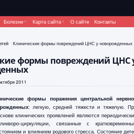
Болезни
Карта сайта
О сайте
Контакты
етей
Клинические формы повреждений ЦНС у новорожденных
кие формы повреждений ЦНС 
денных
октября 2011
инические формы поражения центральной нервно
: легкую, средней тяжести и тяжелую. П
орожденных
основе клинических проявлений являются периодическ
ликворо-циркуляции, связанные с кратковременн
стоянием и влиянием родового стресса. Состояние дет