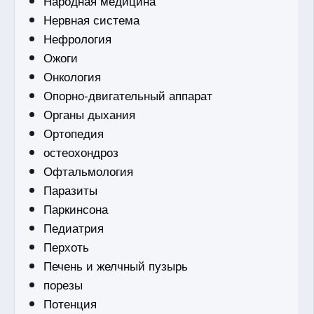
Народная медицина
Нервная система
Нефрология
Ожоги
Онкология
Опорно-двигательный аппарат
Органы дыхания
Ортопедия
остеохондроз
Офтальмология
Паразиты
Паркинсона
Педиатрия
Перхоть
Печень и желчный пузырь
порезы
Потенция