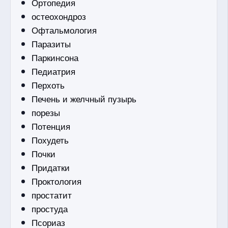
Ортопедия
остеохондроз
Офтальмология
Паразиты
Паркинсона
Педиатрия
Перхоть
Печень и желчный пузырь
порезы
Потенция
Похудеть
Почки
Придатки
Проктология
простатит
простуда
Псориаз