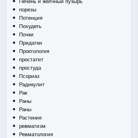
Печень и желчный пузырь
порезы
Потенция
Похудеть
Почки
Придатки
Проктология
простатит
простуда
Псориаз
Радикулит
Рак
Раны
Раны
Растения
ревматизм
Ревматология