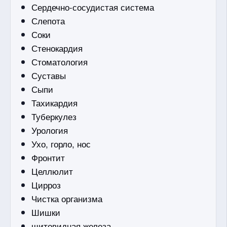
Сердечно-сосудистая система
Слепота
Соки
Стенокардия
Стоматология
Суставы
Сыпи
Тахикардия
Туберкулез
Урология
Ухо, горло, нос
Фронтит
Целлюлит
Цирроз
Чистка организма
Шишки
щитовидная железа