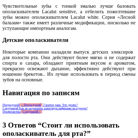
Чувствительные зубы с тонкой эмалью лучше баловать
ополаскивателем Lacalut sensitive, а отбелить пожелтевшие
зубы можно ополаскивателем Lacalut white. Серия «Лесной
бальзам» также имеет различные модификации, нисколько не
уступающие импортным аналогам.
Детские ополаскиватели
Некоторые компании наладили выпуск детских эликсиров
для полости рта. Они действуют более мягко и не содержат
спирта и сахара, обладают приятным вкусом и ароматом,
прекрасно освежают дыхание, эффективно действуют при
ношении брекетов.. Их лучше использовать в период смены
зубов на основные.
Навигация по записям
Предыдущий
« Предыдущий
Гноится рана. Что делать?
Следующий
Как не подхватить кишечную инфекцию на курорте?
Профилактика
Следующий »
3 Ответов “Стоит ли использовать
ополаскиватель для рта?”