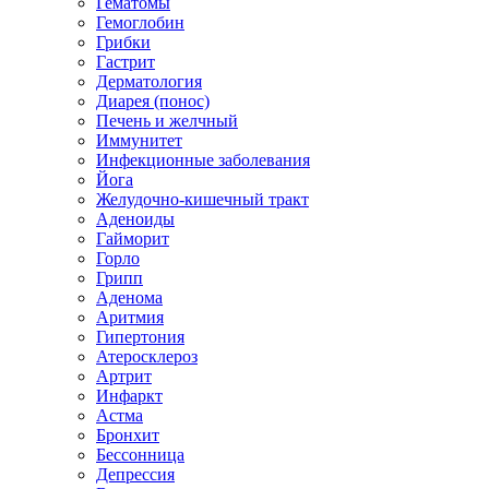
Гематомы
Гемоглобин
Грибки
Гастрит
Дерматология
Диарея (понос)
Печень и желчный
Иммунитет
Инфекционные заболевания
Йога
Желудочно-кишечный тракт
Аденоиды
Гайморит
Горло
Грипп
Аденома
Аритмия
Гипертония
Атеросклероз
Артрит
Инфаркт
Астма
Бронхит
Бессонница
Депрессия