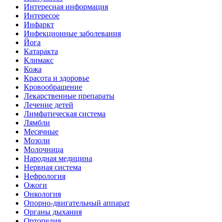
Интересная информация
Интересое
Инфаркт
Инфекционные заболевания
Йога
Катаракта
Климакс
Кожа
Красота и здоровье
Кровообращение
Лекарственные препараты
Лечение детей
Лимфатическая система
Лямбли
Месячные
Мозоли
Молочница
Народная медицина
Нервная система
Нефрология
Ожоги
Онкология
Опорно-двигательный аппарат
Органы дыхания
Ортопедия