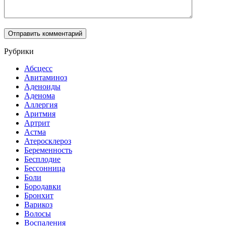
Рубрики
Абсцесс
Авитаминоз
Аденоиды
Аденома
Аллергия
Аритмия
Артрит
Астма
Атеросклероз
Беременность
Бесплодие
Бессонница
Боли
Бородавки
Бронхит
Варикоз
Волосы
Воспаления