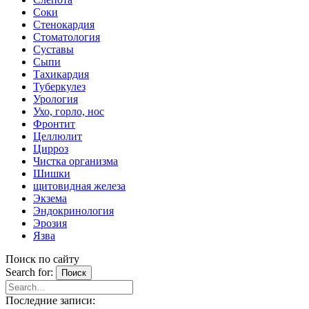
Соки
Стенокардия
Стоматология
Суставы
Сыпи
Тахикардия
Туберкулез
Урология
Ухо, горло, нос
Фронтит
Целлюлит
Цирроз
Чистка организма
Шишки
щитовидная железа
Экзема
Эндокринология
Эрозия
Язва
Поиск по сайту
Search for:
Поиск
Последние записи: