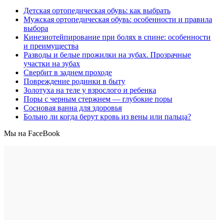
Детская ортопедическая обувь: как выбрать
Мужская ортопедическая обувь: особенности и правила
выбора
Кинезиотейпирование при болях в спине: особенности
и преимущества
Разводы и белые прожилки на зубах. Прозрачные
участки на зубах
Свербит в заднем проходе
Повреждение родинки в быту
Золотуха на теле у взрослого и ребенка
Поры с черным стержнем — глубокие поры
Сосновая ванна для здоровья
Больно ли когда берут кровь из вены или пальца?
Мы на FaceBook