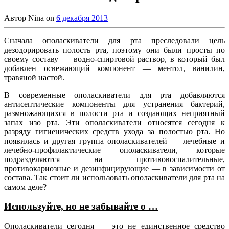
Автор
Nina
on
6 декабря 2013
Сначала ополаскиватели для рта преследовали цель
дезодорировать полость рта, поэтому они были просты по
своему составу — водно-спиртовой раствор, в который был
добавлен освежающий компонент — ментол, ванилин,
травяной настой.
В современные ополаскиватели для рта добавляются
антисептические компоненты для устранения бактерий,
размножающихся в полости рта и создающих неприятный
запах изо рта. Эти ополаскиватели относятся сегодня к
разряду гигиенических средств ухода за полостью рта. Но
появилась и другая группа ополаскивателей — лечебные и
лечебно-профилактические ополаскиватели, которые
подразделяются на противовоспалительные,
противокариозные и дезинфицирующие — в зависимости от
состава. Так стоит ли использовать ополаскиватели для рта на
самом деле?
Используйте, но не забывайте о …
Ополаскиватели сегодня — это не единственное средство