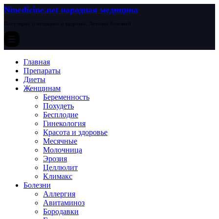
Nmedicine.net народная медицина
Популярно о медицине и здоровье. Лечение болезней
Главная
Препараты
Диеты
Женщинам
Беременность
Похудеть
Бесплодие
Гинекология
Красота и здоровье
Месячные
Молочница
Эрозия
Целлюлит
Климакс
Болезни
Аллергия
Авитаминоз
Бородавки