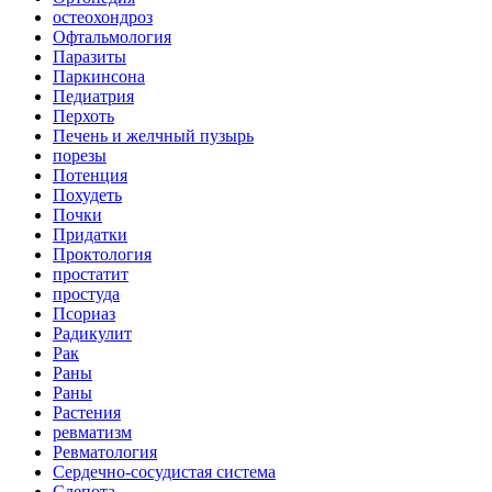
остеохондроз
Офтальмология
Паразиты
Паркинсона
Педиатрия
Перхоть
Печень и желчный пузырь
порезы
Потенция
Похудеть
Почки
Придатки
Проктология
простатит
простуда
Псориаз
Радикулит
Рак
Раны
Раны
Растения
ревматизм
Ревматология
Сердечно-сосудистая система
Слепота