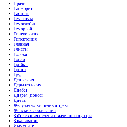
Врачи
Гайморит
Гастрит
Гематомы
Гемоглобин
Геморрой
Гинекология
Гипертония
Главная
Глисты
Голова
Горло
Грибки
Грипп
Грудь
Депрессия
Дерматология
Диабет
Диарея (понос)
Диеты
Желудочно-кишечный тракт
Женские заболевания
Заболевания печени и желчного пузыря
Закаливание
Иммунитет