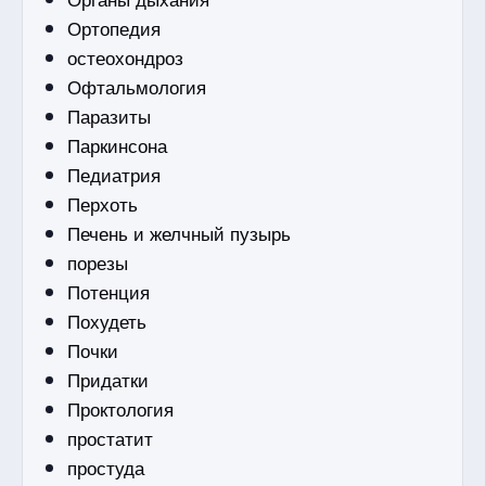
Ортопедия
остеохондроз
Офтальмология
Паразиты
Паркинсона
Педиатрия
Перхоть
Печень и желчный пузырь
порезы
Потенция
Похудеть
Почки
Придатки
Проктология
простатит
простуда