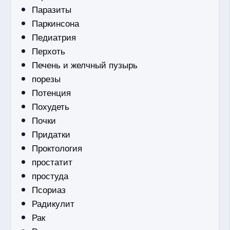
Паразиты
Паркинсона
Педиатрия
Перхоть
Печень и желчный пузырь
порезы
Потенция
Похудеть
Почки
Придатки
Проктология
простатит
простуда
Псориаз
Радикулит
Рак