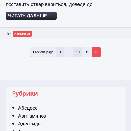
поставить отвар вариться, доведя до
ЧИТАТЬ ДАЛЬШЕ
→
Тег
стоматит
Previous page
1
…
10
11
12
Рубрики
Абсцесс
Авитаминоз
Аденоиды