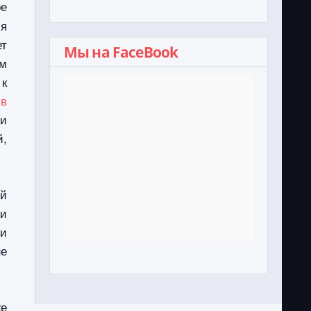
ое
я
ет
Мы на FaceBook
ем
 к
 в
и
й,
ей
жи
ми
не
же