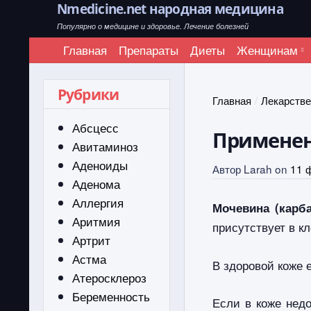
Nmedicine.net народная медицина
Популярно о медицине и здоровье. Лечение болезней
Главная
Препараты
Диеты
Женщинам
Рубрики
Главная
Лекарств
Абсцесс
Применен
Авитаминоз
Аденоиды
Автор
Larah
on
11 
Аденома
Аллергия
Мочевина
(карб
Аритмия
присутствует в кл
Артрит
Астма
В здоровой коже 
Атеросклероз
Беременность
Если в коже недо