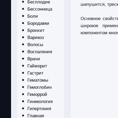
Бесплодие
шелушится, треск
Бессонница
Боли
Основное свойст
Бородавки
широкое примен
Бронхит
компонентом множ
Варикоз
Волосы
Воспаления
Врачи
Гайморит
Гастрит
Гематомы
Гемоглобин
Геморрой
Гинекология
Гипертония
Главная