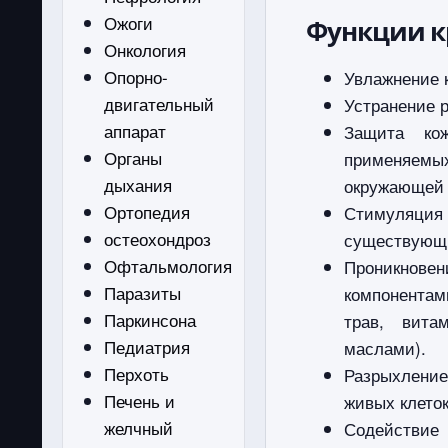
Ожоги
Функции к
Онкология
Опорно-
Увлажнение к
двигательный
Устранение р
аппарат
Защита ко
Органы
применяемы
дыхания
окружающей 
Ортопедия
Стимуляци
остеохондроз
существующи
Офтальмология
Проникновен
Паразиты
компонентам
Паркинсона
трав, вита
Педиатрия
маслами).
Перхоть
Разрыхление
Печень и
живых клето
желчный
Содействие 