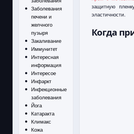
заболевания
защитную пленк
Заболевания
эластичности.
печени и
желчного
Когда пр
пузыря
Закаливание
Иммунитет
Интересная
информация
Интересое
Инфаркт
Инфекционные
заболевания
Йога
Катаракта
Климакс
Кожа