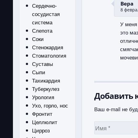
Вера
Сердечно-
8 февра
сосудистая
система
У меня
Слепота
это ма
Соки
отличн
Стенокардия
смягчае
Стоматология
мочеви
Суставы
Сыпи
Тахикардия
Туберкулез
Добавить 
Урология
Ухо, горло, нос
Ваш e-mail не буд
Фронтит
Целлюлит
Цирроз