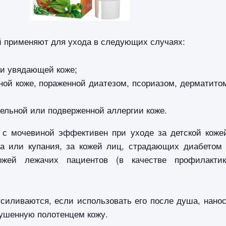
й применяют для ухода в следующих случаях:
ли увядающей коже;
ной коже, пораженной диатезом, псориазом, дерматито
тельной или подверженной аллергии коже.
м с мочевиной эффективен при уходе за детской коже
а или купания, за кожей лиц, страдающих диабетом
кожей лежачих пациентов (в качестве профилакти
силиваются, если использовать его после душа, нано
сушенную полотенцем кожу.