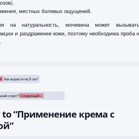
озов).
яжения, местных болевых ощущений.
ря на натуральность, мочевина может вызыват
акции и раздражение кожи, поэтому необходима проба 
.
й
Как вырасти на 5 см?
шний спирт?
Следующий »
y to “Применение крема с
ой”