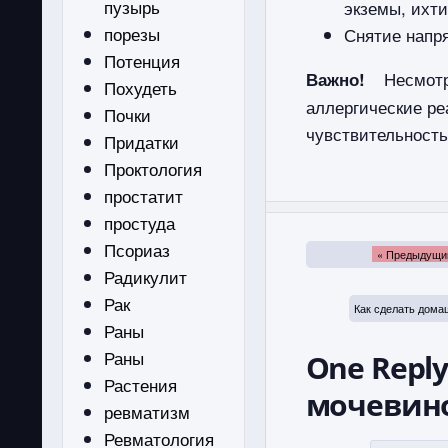
пузырь
экземы, ихти
порезы
Снятие напр
Потенция
Несмот
Важно!
Похудеть
аллергические ре
Почки
чувствительность
Придатки
Проктология
простатит
простуда
Псориаз
« Предыдущи
Радикулит
Рак
Как сделать дома
Раны
Раны
One Repl
Растения
мочевин
ревматизм
Ревматология