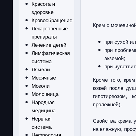
Красота и
здоровье
Кровообращение
Крем с мочевино
Лекарственные
препараты
при сухой и
Лечение детей
при проблем
Лимфатическая
экземой;
система
при чувстви
Лямбли
Месячные
Кроме того, кре
Мозоли
кожей после душ
Молочница
гипотиреозом, 
Народная
пролежней).
медицина
Нервная
Свойства крема у
система
на влажную, про
Нефрология