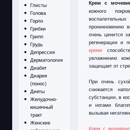
Крем с мочеви
Глисты
кожного покро
Голова
воспалительных
Горло
проникновению в
Грибки
очень ценится з
Грипп
регенерации и 
Грудь
креме
способств
Депрессия
увлажнению кож
Дерматология
защищает от стре
Диабет
Диарея
При очень сухо
(понос)
снижается напо
Диеты
субстанции, в ко
Желудочно-
и ногами благо
кишечный
вызывая негативн
тракт
Женские
Крем с мочевин