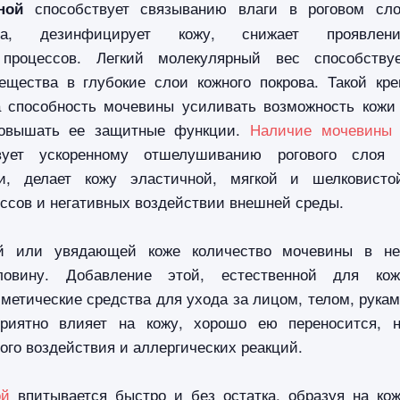
способствует связыванию влаги в роговом сл
ной
ва, дезинфицирует кожу, снижает проявлени
 процессов. Легкий молекулярный вес способству
ещества в глубокие слои кожного покрова. Такой кр
а способность мочевины усиливать возможность кожи
повышать ее защитные функции.
Наличие мочевины
ует ускоренному отшелушиванию рогового слоя 
и, делает кожу эластичной, мягкой и шелковисто
ссов и негативных воздействии внешней среды.
й или увядающей коже количество мочевины в н
ловину. Добавление этой, естественной для ко
сметические средства для ухода за лицом, телом, рука
приятно влияет на кожу, хорошо ею переносится, 
ого воздействия и аллергических реакций.
ой
впитывается быстро и без остатка, образуя на ко