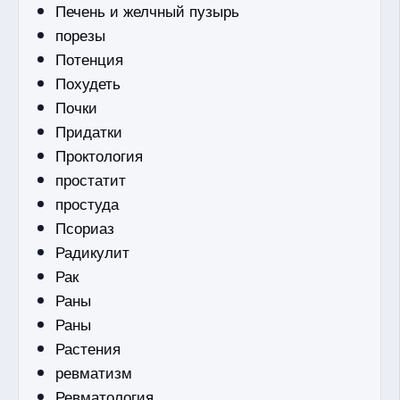
Печень и желчный пузырь
порезы
Потенция
Похудеть
Почки
Придатки
Проктология
простатит
простуда
Псориаз
Радикулит
Рак
Раны
Раны
Растения
ревматизм
Ревматология