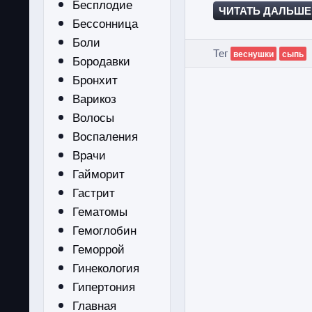
Бесплодие
ЧИТАТЬ ДАЛЬШЕ
Бессонница
Боли
Тег
веснушки
сыпь
Бородавки
Бронхит
Варикоз
Волосы
Воспаления
Врачи
Гайморит
Гастрит
Гематомы
Гемоглобин
Геморрой
Гинекология
Гипертония
Главная