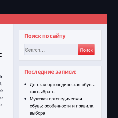
Поиск по сайту
Поиск
с
Последние записи:
сь
и,
Детская ортопедическая обувь:
те
как выбрать
не
Мужская ортопедическая
их
обувь: особенности и правила
выбора