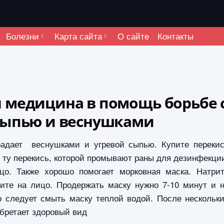
Болезни
Карта сайта
О сайте
Контакты
 медицина в помощь борьбе 
сыпью и веснушками
радает веснушками и угревой сыпью. Купите переки
 ту перекись, которой промывают раны для дезинфекци
цо. Также хорошо помогает морковная маска. Натри
сите на лицо. Продержать маску нужно 7-10 минут и 
о следует смыть маску теплой водой. После нескольк
бретает здоровый вид