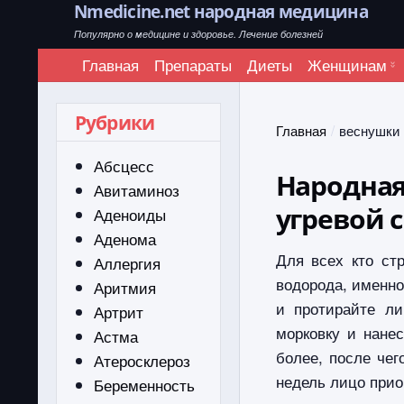
Nmedicine.net народная медицина
Популярно о медицине и здоровье. Лечение болезней
Главная
Препараты
Диеты
Женщинам
Рубрики
Главная
веснушки
Абсцесс
Народная
Авитаминоз
угревой 
Аденоиды
Аденома
Для всех кто ст
Аллергия
водорода, именно
Аритмия
и протирайте ли
Артрит
морковку и нане
Астма
более, после чег
Атеросклероз
недель лицо прио
Беременность