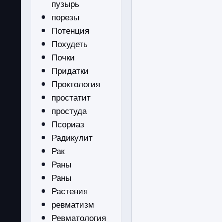
пузырь
порезы
Потенция
Похудеть
Почки
Придатки
Проктология
простатит
простуда
Псориаз
Радикулит
Рак
Раны
Раны
Растения
ревматизм
Ревматология