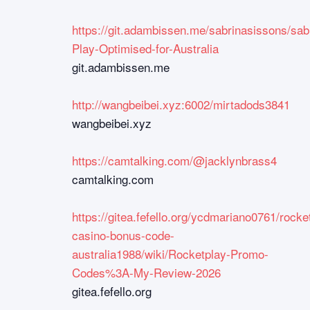
https://git.adambissen.me/sabrinasissons/sab
Play-Optimised-for-Australia
git.adambissen.me
http://wangbeibei.xyz:6002/mirtadods3841
wangbeibei.xyz
https://camtalking.com/@jacklynbrass4
camtalking.com
https://gitea.fefello.org/ycdmariano0761/rocke
casino-bonus-code-
australia1988/wiki/Rocketplay-Promo-
Codes%3A-My-Review-2026
gitea.fefello.org